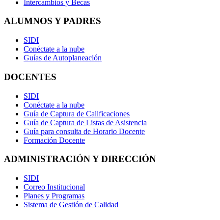
Intercambios y Becas
ALUMNOS Y PADRES
SIDI
Conéctate a la nube
Guías de Autoplaneación
DOCENTES
SIDI
Conéctate a la nube
Guía de Captura de Calificaciones
Guía de Captura de Listas de Asistencia
Guía para consulta de Horario Docente
Formación Docente
ADMINISTRACIÓN Y DIRECCIÓN
SIDI
Correo Institucional
Planes y Programas
Sistema de Gestión de Calidad