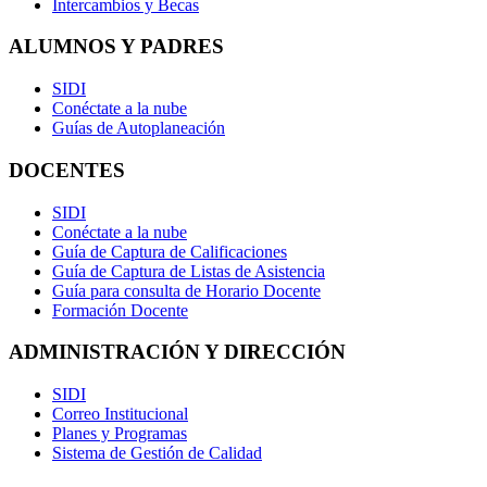
Intercambios y Becas
ALUMNOS Y PADRES
SIDI
Conéctate a la nube
Guías de Autoplaneación
DOCENTES
SIDI
Conéctate a la nube
Guía de Captura de Calificaciones
Guía de Captura de Listas de Asistencia
Guía para consulta de Horario Docente
Formación Docente
ADMINISTRACIÓN Y DIRECCIÓN
SIDI
Correo Institucional
Planes y Programas
Sistema de Gestión de Calidad