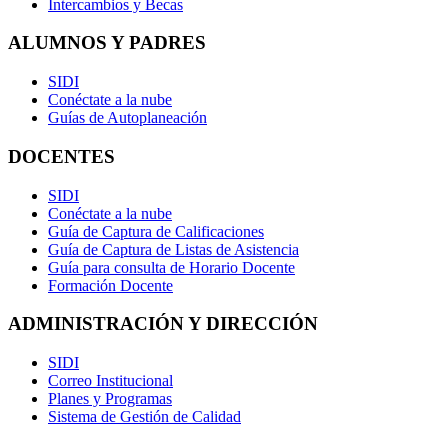
Intercambios y Becas
ALUMNOS Y PADRES
SIDI
Conéctate a la nube
Guías de Autoplaneación
DOCENTES
SIDI
Conéctate a la nube
Guía de Captura de Calificaciones
Guía de Captura de Listas de Asistencia
Guía para consulta de Horario Docente
Formación Docente
ADMINISTRACIÓN Y DIRECCIÓN
SIDI
Correo Institucional
Planes y Programas
Sistema de Gestión de Calidad