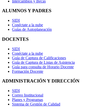
Intercambios y Becas
ALUMNOS Y PADRES
SIDI
Conéctate a la nube
Guías de Autoplaneación
DOCENTES
SIDI
Conéctate a la nube
Guía de Captura de Calificaciones
Guía de Captura de Listas de Asistencia
Guía para consulta de Horario Docente
Formación Docente
ADMINISTRACIÓN Y DIRECCIÓN
SIDI
Correo Institucional
Planes y Programas
Sistema de Gestión de Calidad