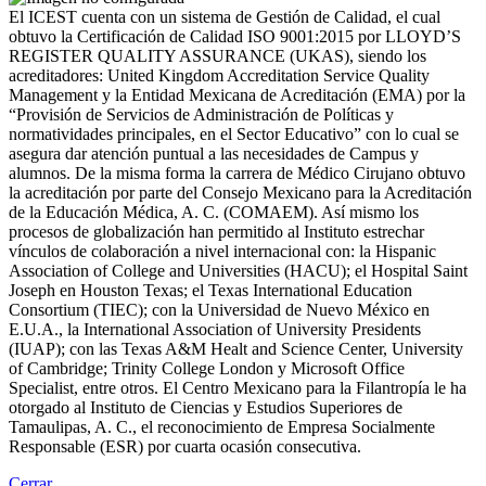
El ICEST cuenta con un sistema de Gestión de Calidad, el cual
obtuvo la Certificación de Calidad ISO 9001:2015 por LLOYD’S
REGISTER QUALITY ASSURANCE (UKAS), siendo los
acreditadores: United Kingdom Accreditation Service Quality
Management y la Entidad Mexicana de Acreditación (EMA) por la
“Provisión de Servicios de Administración de Políticas y
normatividades principales, en el Sector Educativo” con lo cual se
asegura dar atención puntual a las necesidades de Campus y
alumnos. De la misma forma la carrera de Médico Cirujano obtuvo
la acreditación por parte del Consejo Mexicano para la Acreditación
de la Educación Médica, A. C. (COMAEM). Así mismo los
procesos de globalización han permitido al Instituto estrechar
vínculos de colaboración a nivel internacional con: la Hispanic
Association of College and Universities (HACU); el Hospital Saint
Joseph en Houston Texas; el Texas International Education
Consortium (TIEC); con la Universidad de Nuevo México en
E.U.A., la International Association of University Presidents
(IUAP); con las Texas A&M Healt and Science Center, University
of Cambridge; Trinity College London y Microsoft Office
Specialist, entre otros. El Centro Mexicano para la Filantropía le ha
otorgado al Instituto de Ciencias y Estudios Superiores de
Tamaulipas, A. C., el reconocimiento de Empresa Socialmente
Responsable (ESR) por cuarta ocasión consecutiva.
Cerrar