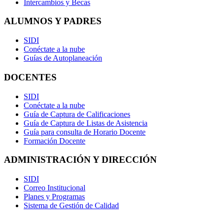
Intercambios y Becas
ALUMNOS Y PADRES
SIDI
Conéctate a la nube
Guías de Autoplaneación
DOCENTES
SIDI
Conéctate a la nube
Guía de Captura de Calificaciones
Guía de Captura de Listas de Asistencia
Guía para consulta de Horario Docente
Formación Docente
ADMINISTRACIÓN Y DIRECCIÓN
SIDI
Correo Institucional
Planes y Programas
Sistema de Gestión de Calidad