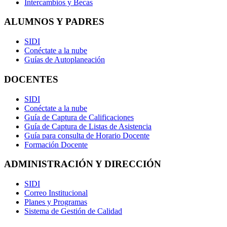
Intercambios y Becas
ALUMNOS Y PADRES
SIDI
Conéctate a la nube
Guías de Autoplaneación
DOCENTES
SIDI
Conéctate a la nube
Guía de Captura de Calificaciones
Guía de Captura de Listas de Asistencia
Guía para consulta de Horario Docente
Formación Docente
ADMINISTRACIÓN Y DIRECCIÓN
SIDI
Correo Institucional
Planes y Programas
Sistema de Gestión de Calidad