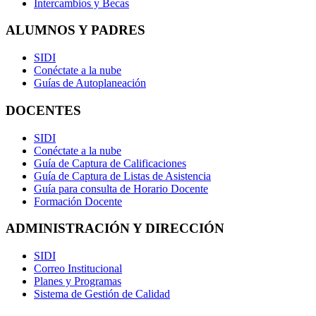
Intercambios y Becas
ALUMNOS Y PADRES
SIDI
Conéctate a la nube
Guías de Autoplaneación
DOCENTES
SIDI
Conéctate a la nube
Guía de Captura de Calificaciones
Guía de Captura de Listas de Asistencia
Guía para consulta de Horario Docente
Formación Docente
ADMINISTRACIÓN Y DIRECCIÓN
SIDI
Correo Institucional
Planes y Programas
Sistema de Gestión de Calidad