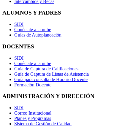
Intercambios y Becas
ALUMNOS Y PADRES
SIDI
Conéctate a la nube
Guías de Autoplaneación
DOCENTES
SIDI
Conéctate a la nube
Guía de Captura de Calificaciones
Guía de Captura de Listas de Asistencia
Guía para consulta de Horario Docente
Formación Docente
ADMINISTRACIÓN Y DIRECCIÓN
SIDI
Correo Institucional
Planes y Programas
Sistema de Gestión de Calidad