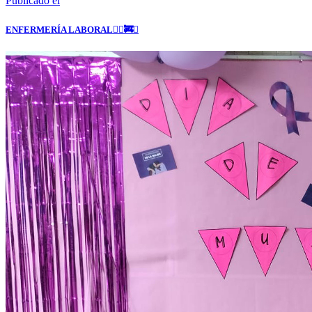
Publicado el
ENFERMERÍA LABORAL👩‍⚕️🚒✨