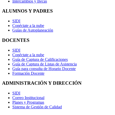
Intercambios y Becas
ALUMNOS Y PADRES
SIDI
Conéctate a la nube
Guías de Autoplaneación
DOCENTES
SIDI
Conéctate a la nube
Guía de Captura de Calificaciones
Guía de Captura de Listas de Asistencia
Guía para consulta de Horario Docente
Formación Docente
ADMINISTRACIÓN Y DIRECCIÓN
SIDI
Correo Institucional
Planes y Programas
Sistema de Gestión de Calidad