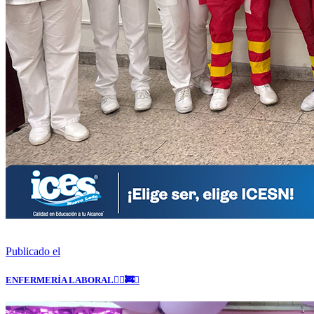
Publicado el
ENFERMERÍA LABORAL👩‍⚕️🚒✨