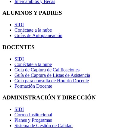
Intercambios y Becas
ALUMNOS Y PADRES
SIDI
Conéctate a la nube
Guías de Autoplaneación
DOCENTES
SIDI
Conéctate a la nube
Guía de Captura de Calificaciones
Guía de Captura de Listas de Asistencia
Guía para consulta de Horario Docente
Formación Docente
ADMINISTRACIÓN Y DIRECCIÓN
SIDI
Correo Institucional
Planes y Programas
Sistema de Gestión de Calidad