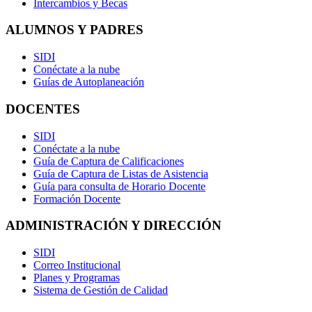
Intercambios y Becas
ALUMNOS Y PADRES
SIDI
Conéctate a la nube
Guías de Autoplaneación
DOCENTES
SIDI
Conéctate a la nube
Guía de Captura de Calificaciones
Guía de Captura de Listas de Asistencia
Guía para consulta de Horario Docente
Formación Docente
ADMINISTRACIÓN Y DIRECCIÓN
SIDI
Correo Institucional
Planes y Programas
Sistema de Gestión de Calidad