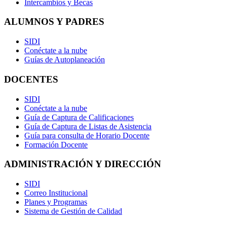
Intercambios y Becas
ALUMNOS Y PADRES
SIDI
Conéctate a la nube
Guías de Autoplaneación
DOCENTES
SIDI
Conéctate a la nube
Guía de Captura de Calificaciones
Guía de Captura de Listas de Asistencia
Guía para consulta de Horario Docente
Formación Docente
ADMINISTRACIÓN Y DIRECCIÓN
SIDI
Correo Institucional
Planes y Programas
Sistema de Gestión de Calidad